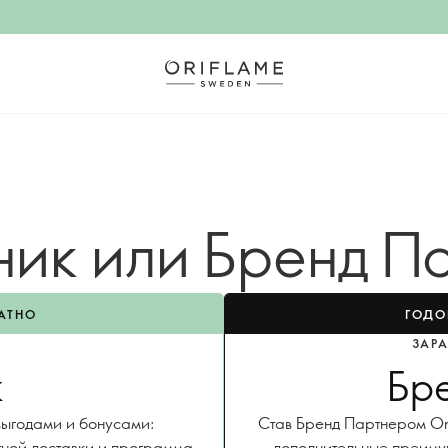
ник или Бренд П
АТНО
ГОДО
ЗАР
к
Бр
 выгодами и бонусами:
Став Бренд Партнером Ori
тной доставки и программа
дополнительные преиму