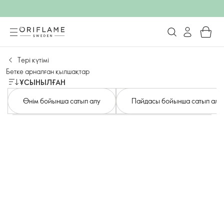
Тері күтімі
Бетке арналған қылшақтар
ҰСЫНЫЛҒАН
Өнім бойынша сатып алу
Пайдасы бойынша сатып алы