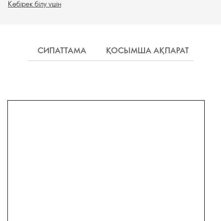
Көбірек білу үшін
СИПАТТАМА
ҚОСЫМША АҚПАРАТ
ЖЕ