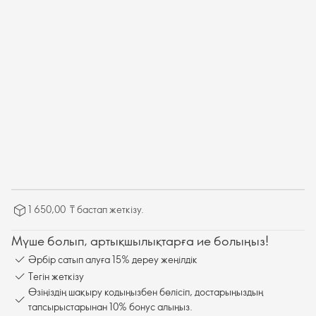
1 650,00 ₸ бастап жеткізу.
Мүше болып, артықшылықтарға ие болыңыз!
Әрбір сатып алуға 15% дереу жеңілдік
Тегін жеткізу
Өзіңіздің шақыру кодыңызбен бөлісіп, достарыңыздың
тапсырыстарынан 10% бонус алыңыз.