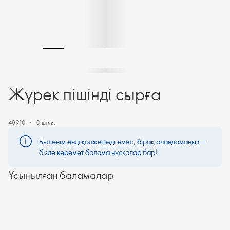
Жүрек пішінді сырға
48910
0 штук.
Бұл өнім енді қолжетімді емес, бірақ алаңдамаңыз —
бізде керемет балама нұсқалар бар!
Ұсынылған баламалар