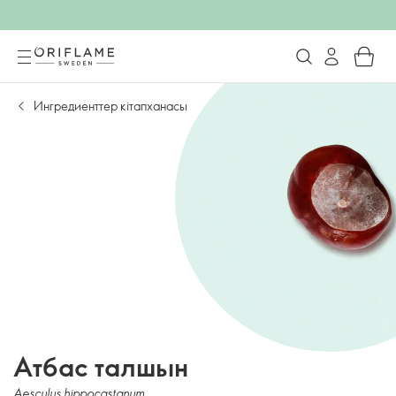
Ингредиенттер кітапханасы
Атбас талшын
Aesculus hippocastanum