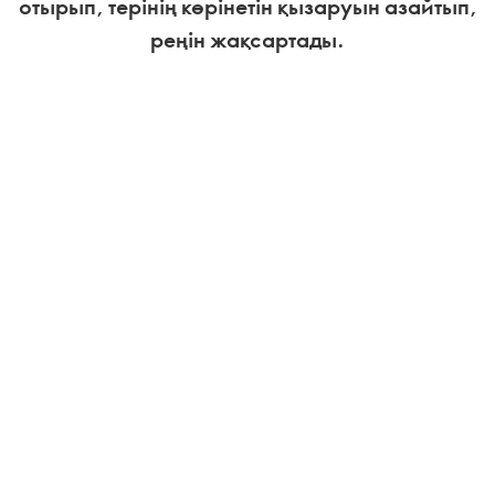
отырып, терінің көрінетін қызаруын азайтып,
реңін жақсартады.