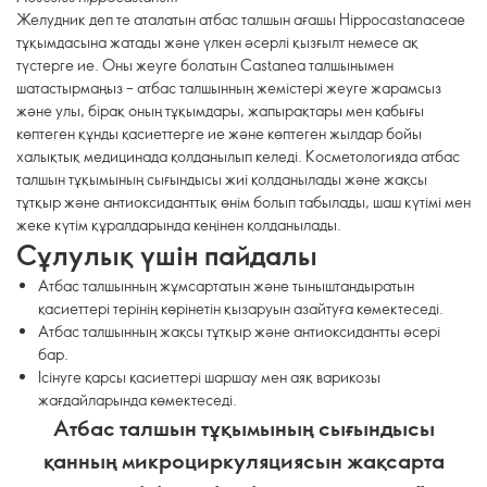
Желудник деп те аталатын атбас талшын ағашы Hippocastanaceae
тұқымдасына жатады және үлкен әсерлі қызғылт немесе ақ
түстерге ие. Оны жеуге болатын Castanea талшынымен
шатастырмаңыз – атбас талшынның жемістері жеуге жарамсыз
және улы, бірақ оның тұқымдары, жапырақтары мен қабығы
көптеген құнды қасиеттерге ие және көптеген жылдар бойы
халықтық медицинада қолданылып келеді. Косметологияда атбас
талшын тұқымының сығындысы жиі қолданылады және жақсы
тұтқыр және антиоксиданттық өнім болып табылады, шаш күтімі мен
жеке күтім құралдарында кеңінен қолданылады.
Сұлулық үшін пайдалы
Атбас талшынның жұмсартатын және тыныштандыратын
қасиеттері терінің көрінетін қызаруын азайтуға көмектеседі.
Атбас талшынның жақсы тұтқыр және антиоксидантты әсері
бар.
Ісінуге қарсы қасиеттері шаршау мен аяқ варикозы
жағдайларында көмектеседі.
Атбас талшын тұқымының сығындысы
қанның микроциркуляциясын жақсарта