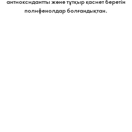
антиоксидантты және тұтқыр қасиет беретін
полифенолдар болғандықтан.