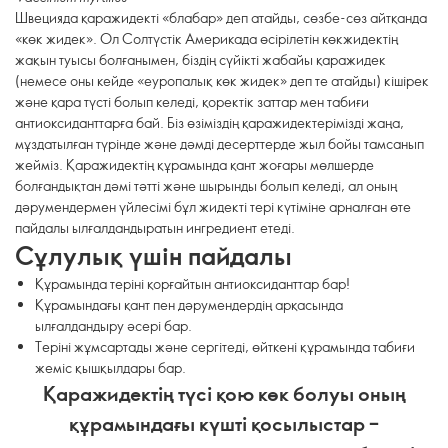
Швецияда қаражидекті «блабар» деп атайды, сөзбе-сөз айтқанда
«көк жидек». Ол Солтүстік Америкада өсірілетін көкжидектің
жақын туысы болғанымен, біздің сүйікті жабайы қаражидек
(немесе оны кейде «еуропалық көк жидек» деп те атайды) кішірек
және қара түсті болып келеді, қоректік заттар мен табиғи
антиоксиданттарға бай. Біз өзіміздің қаражидектерімізді жаңа,
мұздатылған түрінде және дәмді десерттерде жыл бойы тамсанып
жейміз. Қаражидектің құрамында қант жоғары мөлшерде
болғандықтан дәмі тәтті және шырынды болып келеді, ал оның
дәрумендермен үйлесімі бұл жидекті тері күтіміне арналған өте
пайдалы ылғалдандыратын ингредиент етеді.
Сұлулық үшін пайдалы
Құрамында теріні қорғайтын антиоксиданттар бар!
Құрамындағы қант пен дәрумендердің арқасында
ылғалдандыру әсері бар.
Теріні жұмсартады және сергітеді, өйткені құрамында табиғи
жеміс қышқылдары бар.
Қаражидектің түсі қою көк болуы оның
құрамындағы күшті қосылыстар –