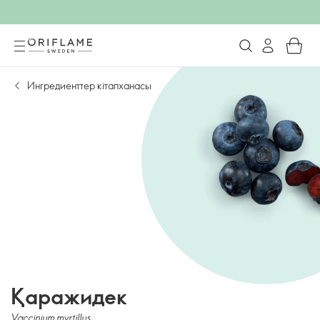
Ингредиенттер кітапханасы
Қаражидек
Vaccinium myrtillus