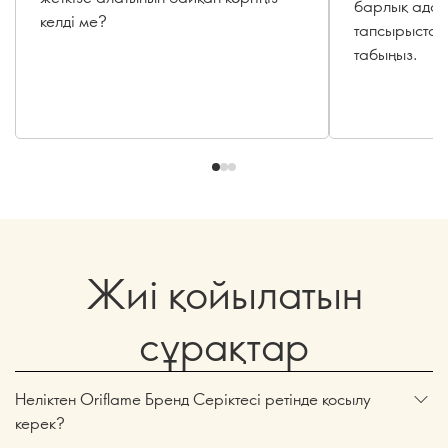
барлық ада
келді ме?
тапсырыстар
табыңыз.
Жиі қойылатын
сұрақтар
Неліктен Oriflame Бренд Серіктесі ретінде қосылу
керек?