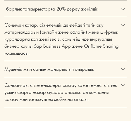
-барлық тапсырыстарға 20% дереу жеңілдік
Сонымен қатар, сіз әлемдік деңгейдегі тегін оқу
материалдарын (онлайн және офлайн) және цифрлық
құралдарға қол жеткізесіз, соның ішінде виртуалды
бизнес-коучы бар Business App және Oriflame Sharing
қосымшасы.
Мүшелік жыл сайын жаңартылып отырады.
Сондай-ақ, сізге өнімдерді сақтау қажет емес: сіз тек
ұсыныстарға назар аудара аласыз, ал компания
сақтау мен жеткізуді өз мойнына алады.