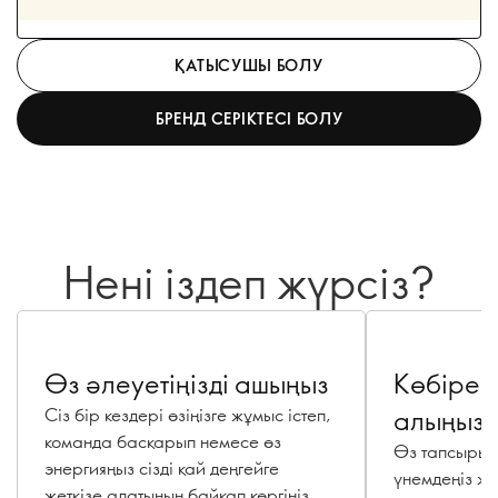
ҚАТЫСУШЫ БОЛУ
БРЕНД СЕРІКТЕСІ БОЛУ
Нені іздеп жүрсіз?
Өз әлеуетіңізді ашыңыз
Көбірек
алыңыз
Сіз бір кездері өзіңізге жұмыс істеп,
команда басқарып немесе өз
Өз тапсыры
энергияңыз сізді қай деңгейге
үнемдеңіз жә
жеткізе алатынын байқап көргіңіз