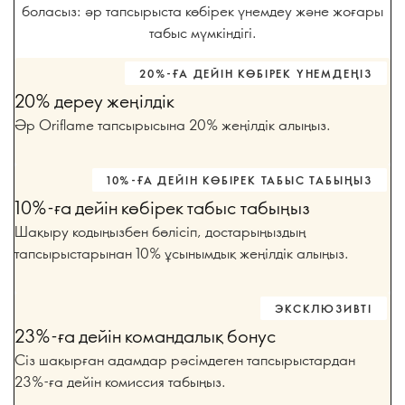
боласыз: әр тапсырыста көбірек үнемдеу және жоғары
табыс мүмкіндігі.
20%-ҒА ДЕЙІН КӨБІРЕК ҮНЕМДЕҢІЗ
20% дереу жеңілдік
Әр Oriflame тапсырысына 20% жеңілдік алыңыз.
10%-ҒА ДЕЙІН КӨБІРЕК ТАБЫС ТАБЫҢЫЗ
10%-ға дейін көбірек табыс табыңыз
Шақыру кодыңызбен бөлісіп, достарыңыздың
тапсырыстарынан 10% ұсынымдық жеңілдік алыңыз.
ЭКСКЛЮЗИВТІ
23%-ға дейін командалық бонус
Сіз шақырған адамдар рәсімдеген тапсырыстардан
23%-ға дейін комиссия табыңыз.