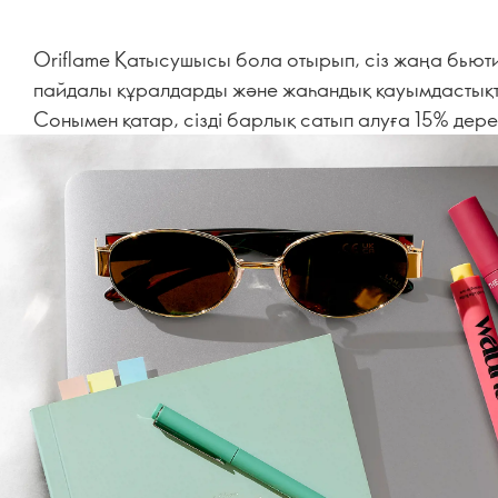
Oriflame Қатысушысы бола отырып, сіз жаңа бьюти
пайдалы құралдарды және жаһандық қауымдастық
Сонымен қатар, сізді барлық сатып алуға 15% дереу