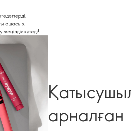
-әдеттерді,
ты ашасыз.
 жеңілдік күтеді!
Қатысушы
арналған