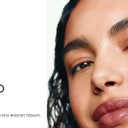
р
ызға жауап тауып,