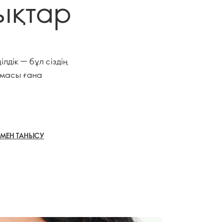
ықтар
лдік — бұл сіздің
масы ғана
МЕН ТАНЫСУ