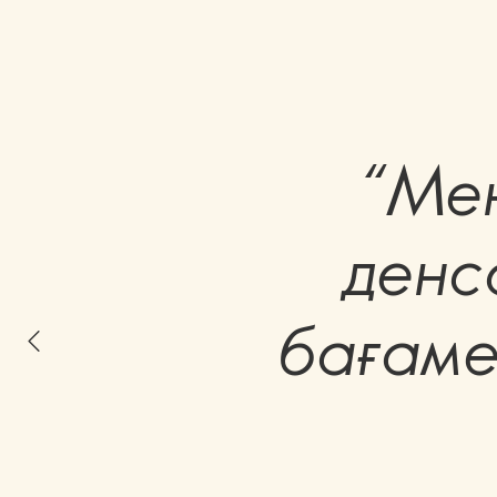
“Мен
денса
бағамен