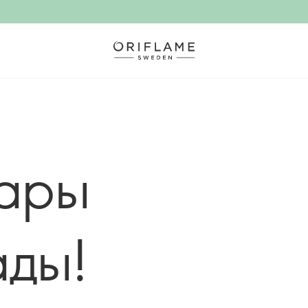
ары
ады!