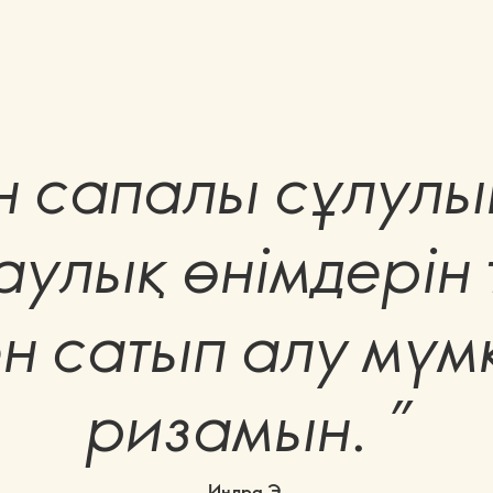
 сапалы сұлулы
улық өнімдерін 
 сатып алу мүмк
ризамын. ”
Индра Э.