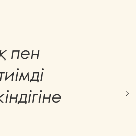
қ пен
тиімді
індігіне