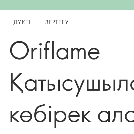
ДҮКЕН
ЗЕРТТЕУ
Oriflame
Қатысушыл
көбірек ал