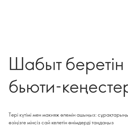
Шабыт беретін
бьюти-кеңесте
Тері күтімі мен макияж әлемін ашыңыз: сұрақтарың
өзіңізге мінсіз сай келетін өнімдерді таңдаңыз