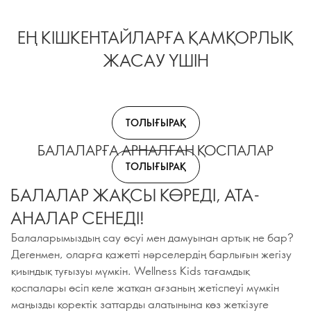
ЕҢ КІШКЕНТАЙЛАРҒА ҚАМҚОРЛЫҚ
ЖАСАУ ҮШІН
ТОЛЫҒЫРАҚ
БАЛАЛАРҒА АРНАЛҒАН ҚОСПАЛАР
ТОЛЫҒЫРАҚ
БАЛАЛАР ЖАҚСЫ КӨРЕДІ, АТА-
АНАЛАР СЕНЕДІ!
Балаларымыздың сау өсуі мен дамуынан артық не бар?
Дегенмен, оларға қажетті нәрселердің барлығын жегізу
қиындық туғызуы мүмкін. Wellness Kids тағамдық
қоспалары өсіп келе жатқан ағзаның жетіспеуі мүмкін
маңызды қоректік заттарды алатынына көз жеткізуге