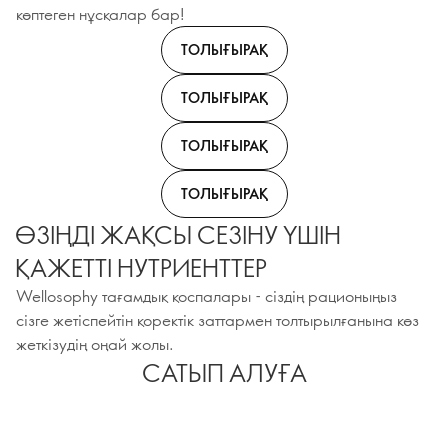
көптеген нұсқалар бар!
ТОЛЫҒЫРАҚ
ТОЛЫҒЫРАҚ
ТОЛЫҒЫРАҚ
ТОЛЫҒЫРАҚ
ӨЗІҢДІ ЖАҚСЫ СЕЗІНУ ҮШІН
ҚАЖЕТТІ НУТРИЕНТТЕР
Wellosophy тағамдық қоспалары - сіздің рационыңыз
сізге жетіспейтін қоректік заттармен толтырылғанына көз
жеткізудің оңай жолы.
САТЫП АЛУҒА