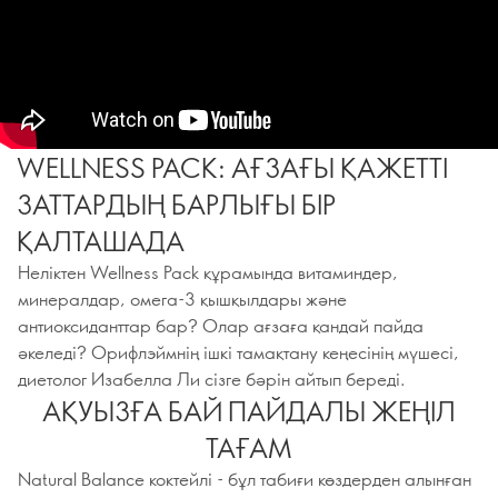
WELLNESS PACK: АҒЗАҒЫ ҚАЖЕТТІ
ЗАТТАРДЫҢ БАРЛЫҒЫ БІР
ҚАЛТАШАДА
Неліктен Wellness Pack құрамында витаминдер,
минералдар, омега-3 қышқылдары және
антиоксиданттар бар? Олар ағзаға қандай пайда
әкеледі? Орифлэймнің ішкі тамақтану кеңесінің мүшесі,
диетолог Изабелла Ли сізге бәрін айтып береді.
АҚУЫЗҒА БАЙ ПАЙДАЛЫ ЖЕҢІЛ
ТАҒАМ
Natural Balance коктейлі - бұл табиғи көздерден алынған