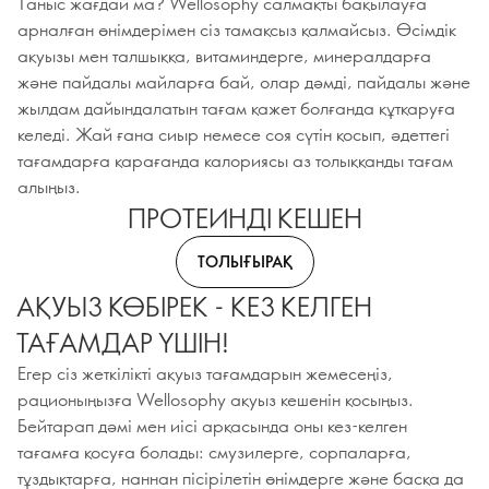
Таныс жағдай ма? Wellosophy салмақты бақылауға
арналған өнімдерімен сіз тамақсыз қалмайсыз. Өсімдік
ақуызы мен талшыққа, витаминдерге, минералдарға
және пайдалы майларға бай, олар дәмді, пайдалы және
жылдам дайындалатын тағам қажет болғанда құтқаруға
келеді. Жай ғана сиыр немесе соя сүтін қосып, әдеттегі
тағамдарға қарағанда калориясы аз толыққанды тағам
алыңыз.
ПРОТЕИНДІ КЕШЕН
ТОЛЫҒЫРАҚ
АҚУЫЗ КӨБІРЕК - КЕЗ КЕЛГЕН
ТАҒАМДАР ҮШІН!
Егер сіз жеткілікті ақуыз тағамдарын жемесеңіз,
рационыңызға Wellosophy ақуыз кешенін қосыңыз.
Бейтарап дәмі мен иісі арқасында оны кез-келген
тағамға қосуға болады: смузилерге, сорпаларға,
тұздықтарға, наннан пісірілетін өнімдерге және басқа да