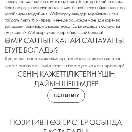
денсаулығымыз көбіне тамақтағы қоректік заттарға байланысты,
бірақ өмірдің заманауи қарқынымен біз көбінесе пайдалыдан гөрі
қолайлысын таңдаймыз. Wellosophy өнімдері ыңғайлылық пен
пайдалылықты біріктіреді, және де рационды маңызды қоректік
заттармен толықтыруға көмектеседі. Еш қиындықсыз салауатты
өмір салты? Wellosophy-мен бәрі ойдағыдай болады!
ӨМІР САЛТЫН ҚАЛАЙ САЛАУАТТЫ
ЕТУГЕ БОЛАДЫ?
Күнделікті саналы шешімдер, тепе-теңдік және аздаған
ынта - салауатты өмір салтын бастауға қажет нәрселер!
СЕНІҢ ҚАЖЕТТІЛІКТЕРІҢ ҮШІН
ДАЙЫН ШЕШІМДЕР
ТЕСТТЕН ӨТУ
ПОЗИТИВТІ ӨЗГЕРІСТЕР ОСЫНДА
БАСТАЛАДЫ!