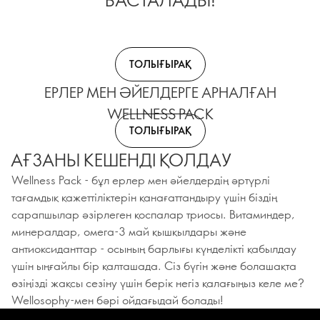
ТОЛЫҒЫРАҚ
ЕРЛЕР МЕН ӘЙЕЛДЕРГЕ АРНАЛҒАН
WELLNESS PACK
ТОЛЫҒЫРАҚ
АҒЗАНЫ КЕШЕНДІ ҚОЛДАУ
Wellness Pack - бұл ерлер мен әйелдердің әртүрлі
тағамдық қажеттіліктерін қанағаттандыру үшін біздің
сарапшылар әзірлеген қоспалар триосы. Витаминдер,
минералдар, омега-3 май қышқылдары және
антиоксиданттар - осының барлығы күнделікті қабылдау
үшін ыңғайлы бір қалташада. Сіз бүгін және болашақта
өзіңізді жақсы сезіну үшін берік негіз қалағыңыз келе ме?
Wellosophy-мен бәрі ойдағыдай болады!