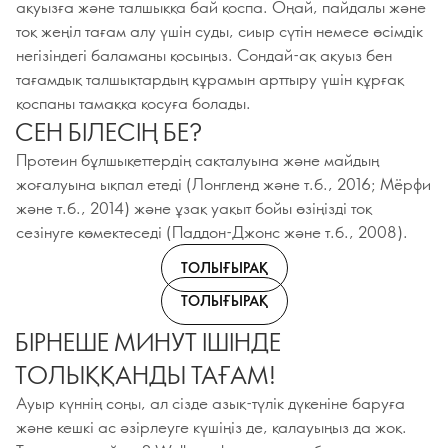
ақуызға және талшыққа бай қоспа. Оңай, пайдалы және
тоқ жеңіл тағам алу үшін суды, сиыр сүтін немесе өсімдік
негізіндегі баламаны қосыңыз. Сондай-ақ ақуыз бен
тағамдық талшықтардың құрамын арттыру үшін құрғақ
қоспаны тамаққа қосуға болады.
СЕН БІЛЕСІҢ БЕ?
Протеин бұлшықеттердің сақталуына және майдың
жоғалуына ықпал етеді (Лонгленд және т.б., 2016; Мёрфи
және т.б., 2014) және ұзақ уақыт бойы өзіңізді тоқ
сезінуге көмектеседі (Паддон-Джонс және т.б., 2008).
ТОЛЫҒЫРАҚ
ТОЛЫҒЫРАҚ
БІРНЕШЕ МИНУТ ІШІНДЕ
ТОЛЫҚҚАНДЫ ТАҒАМ!
Ауыр күннің соңы, ал сізде азық-түлік дүкеніне баруға
және кешкі ас әзірлеуге күшіңіз де, қалауыңыз да жоқ.