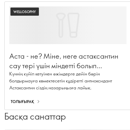
WELLOSOPHY
Аста - не? Міне, неге астаксантин
сау тері үшін міндетті болып
табылады
Күннің күйіп кетуінен әжімдерге дейін бәрін
болдырмауға көмектесетін құдіретті антиоксидант
Астаксантин сіздің назарыңызға лайық.
ТОЛЫҒЫРАҚ
Басқа санаттар