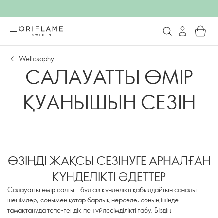
Wellosophy
САЛАУАТТЫ ӨМІР
ҚУАНЫШЫН СЕЗІН
ӨЗІҢДІ ЖАҚСЫ СЕЗІНУГЕ АРНАЛҒАН
КҮНДЕЛІКТІ ӘДЕТТЕР
Салауатты өмір салты - бұл сіз күнделікті қабылдайтын саналы
шешімдер, сонымен қатар барлық нәрседе, соның ішінде
тамақтануда тепе-теңдік пен үйлесімділікті табу. Біздің