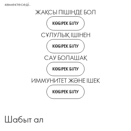
көмектеседі.
ЖАҚСЫ ПІШІНДЕ БОЛ
КӨБІРЕК БІЛУ
СҰЛУЛЫҚ ІШІНЕН
КӨБІРЕК БІЛУ
САУ БОЛАШАҚ
КӨБІРЕК БІЛУ
ИММУНИТЕТ ЖӘНЕ ІШЕК
КӨБІРЕК БІЛУ
Шабыт ал