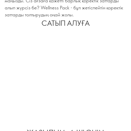
маңызды. Сіз ағзаға қажетті барлық қоректік заттарды
алып жүрсіз бе? Wellness Pack - бұл жетіспейтін қоректік
заттарды толтырудың оңай жолы.
САТЫП АЛУҒА