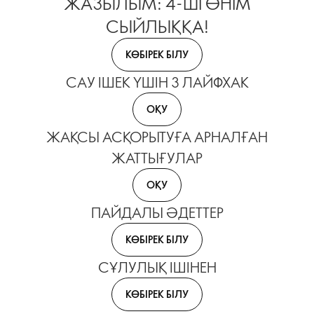
ЖАЗЫЛЫМ: 4-ШІ ӨНІМ
СЫЙЛЫҚҚА!
КӨБІРЕК БІЛУ
САУ ІШЕК ҮШІН 3 ЛАЙФХАК
ОҚУ
ЖАҚСЫ АСҚОРЫТУҒА АРНАЛҒАН
ЖАТТЫҒУЛАР
ОҚУ
ПАЙДАЛЫ ӘДЕТТЕР
КӨБІРЕК БІЛУ
СҰЛУЛЫҚ ІШІНЕН
КӨБІРЕК БІЛУ