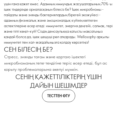
үшін ғана қажет емес. Адамның иммундық жасушаларының 70%-ы
ішек тіндерінде орналасқанын білесіз бе? Ішек микробиомы -
пайдалы және зиянды бактериялардың бірегей экожүйесі -
адамның физикалық және эмоционалдық күйінің көптеген
аспектілеріне әсер етеді: иммунитет, энергия деңгейі, салмақ, тері
және тіпті көңіл-күй! Сіздің денсаулыққа қатысты мақсатыңыз
қандай болса да, ішек шешуші рөл атқарады. Wellosophy арқылы
иммунитет пен хал-жағдайыңызға қолдау көрсетіңіз!
СЕН БІЛЕСІҢ БЕ?
Стресс, зиянды тағам және қартаю ішектегі
микробиоманың тепе-теңдігіне теріс әсер етеді, бұл ас
қорыту проблемаларына әкелуі мүмкін.
СЕНІҢ ҚАЖЕТТІЛІКТЕРІҢ ҮШІН
ДАЙЫН ШЕШІМДЕР
ТЕСТТЕН ӨТУ