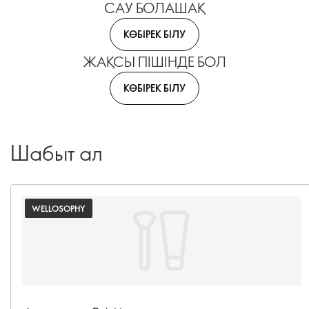
САУ БОЛАШАҚ
КӨБІРЕК БІЛУ
ЖАҚСЫ ПІШІНДЕ БОЛ
КӨБІРЕК БІЛУ
Шабыт ал
WELLOSOPHY