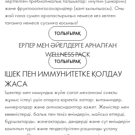
зерттелген пребиотикалық талшықтар: инулин (цикорий)
және фруктооолигосахаридтер (қант қызылшасы). Оны
жай ғана сумен араластырыңыз немесе кез келген
тағамға немесе сусынға қосыңыз!
ТОЛЫҒЫРАҚ
ЕРЛЕР МЕН ӘЙЕЛДЕРГЕ АРНАЛҒАН
WELLNESS PACK
ТОЛЫҒЫРАҚ
ІШЕК ПЕН ИММУНИТЕТКЕ ҚОЛДАУ
ЖАСА
Ішектер мен иммундық жүйе сағат механизмі сияқты
жұмыс істеуі үшін оларға қоректік заттар: витаминдер,
минералдар және антиоксиданттар қажет. Жемістер мен
көкөністерді, балық пен теңіз өнімдерін, майсыз еттерді,
бұршақтарды, жаңғақтарды, дәндерді және сүт өнімдерін
қамтитын түрлі және теңдестірілген рационды ұстану