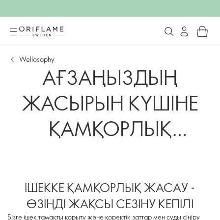
Wellosophy
АҒЗАҢЫЗДЫҢ
ЖАСЫРЫН КҮШІНЕ
ҚАМҚОРЛЫҚ
ЖАСАҢЫЗ
ІШЕККЕ ҚАМҚОРЛЫҚ ЖАСАУ -
ӨЗІҢДІ ЖАҚСЫ СЕЗІНУ КЕПІЛІ
Бізге ішек тамақты қорыту және қоректік заттар мен суды сіңіру