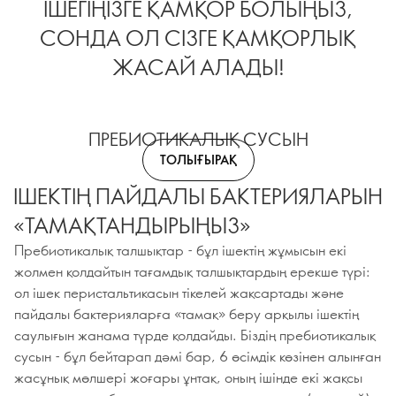
ІШЕГІҢІЗГЕ ҚАМҚОР БОЛЫҢЫЗ,
СОНДА ОЛ СІЗГЕ ҚАМҚОРЛЫҚ
ЖАСАЙ АЛАДЫ!
ПРЕБИОТИКАЛЫҚ СУСЫН
ТОЛЫҒЫРАҚ
ІШЕКТІҢ ПАЙДАЛЫ БАКТЕРИЯЛАРЫН
«ТАМАҚТАНДЫРЫҢЫЗ»
Пребиотикалық талшықтар - бұл ішектің жұмысын екі
жолмен қолдайтын тағамдық талшықтардың ерекше түрі:
ол ішек перистальтикасын тікелей жақсартады және
пайдалы бактерияларға «тамақ» беру арқылы ішектің
саулығын жанама түрде қолдайды. Біздің пребиотикалық
сусын - бұл бейтарап дәмі бар, 6 өсімдік көзінен алынған
жасұнық мөлшері жоғары ұнтақ, оның ішінде екі жақсы