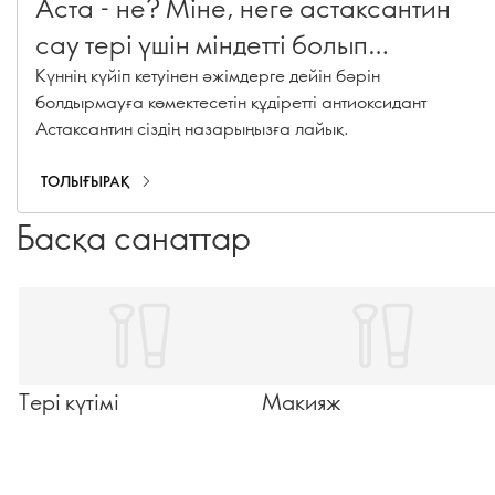
Аста - не? Міне, неге астаксантин
сау тері үшін міндетті болып
табылады
Күннің күйіп кетуінен әжімдерге дейін бәрін
болдырмауға көмектесетін құдіретті антиоксидант
Астаксантин сіздің назарыңызға лайық.
ТОЛЫҒЫРАҚ
Басқа санаттар
Тері күтімі
Макияж