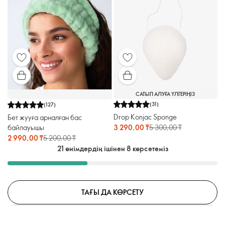
САТЫП АЛУҒА ҮЛГЕРІҢІЗ
(
31
)
(
127
)
Drop Konjac Sponge
Бет жууға арналған бас
байлауышы
3 290,00 ₸
5 300,00 ₸
2 990,00 ₸
5 200,00 ₸
21 өнімдердің ішінен 8 көрсетеміз
ТАҒЫ ДА КӨРСЕТУ