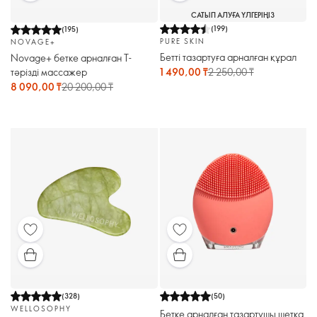
САТЫП АЛУҒА ҮЛГЕРІҢІЗ
(
199
)
(
195
)
PURE SKIN
NOVAGE+
Бетті тазартуға арналған құрал
Novage+ бетке арналған Т-
тәрізді массажер
1 490,00 ₸
2 250,00 ₸
8 090,00 ₸
20 200,00 ₸
(
328
)
(
50
)
WELLOSOPHY
Бетке арналған тазартушы щетка