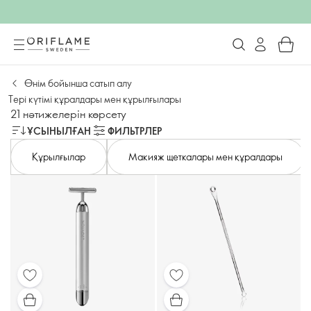
Өнім бойынша сатып алу
Тері күтімі құралдары мен құрылғылары
21 нәтижелерін көрсету
ҰСЫНЫЛҒАН
ФИЛЬТРЛЕР
Құрылғылар
Макияж щеткалары мен құралдары