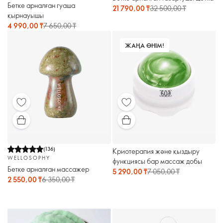
Бетке арналған гуаша
21 790,00 ₸
32 500,00 ₸
қырнауышы
4 990,00 ₸
7 650,00 ₸
ЖАҢА ӨНІМ!
(
136
)
Криотерапия және қыздыру
WELLOSOPHY
функциясы бар массаж добы
Бетке арналған массажер
5 290,00 ₸
7 050,00 ₸
2 550,00 ₸
6 350,00 ₸