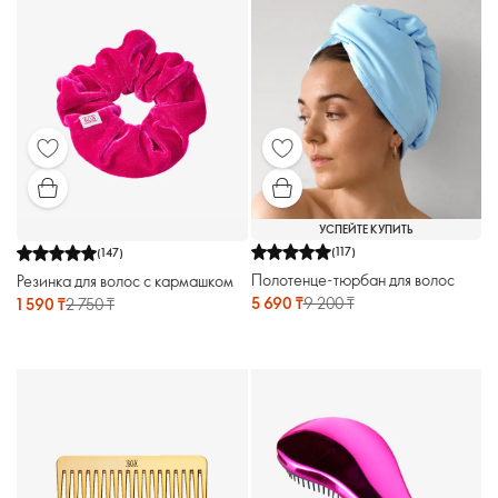
УСПЕЙТЕ КУПИТЬ
(
117
)
(
147
)
Полотенце-тюрбан для волос
Резинка для волос с кармашком
5 690 ₸
9 200 ₸
1 590 ₸
2 750 ₸