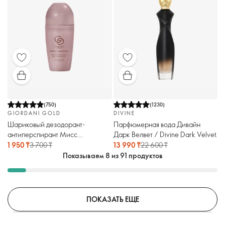
(
750
)
(
1230
)
GIORDANI GOLD
DIVINE
Шариковый дезодорант-
Парфюмерная вода Дивайн
антиперспирант Мисс
Дарк Велвет / Divine Dark Velvet
Джордани / Miss Giordani
1 950 ₸
3 700 ₸
13 990 ₸
22 600 ₸
Показываем 8 из 91 продуктов
ПОКАЗАТЬ ЕЩЕ