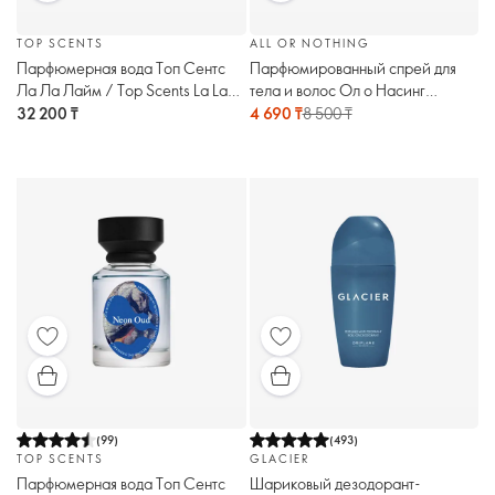
TOP SCENTS
ALL OR NOTHING
Парфюмерная вода Топ Сентс
Парфюмированный спрей для
Ла Ла Лайм / Top Scents La La
тела и волос Ол о Насинг
Lime
Эмплифайд / All or Nothing
32 200 ₸
4 690 ₸
8 500 ₸
Amplified
(
99
)
(
493
)
TOP SCENTS
GLACIER
Парфюмерная вода Топ Сентс
Шариковый дезодорант-