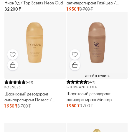
Нион Уд / Top Scents Neon Oud
антиперспирант Глэйшер /
Glacier
32 200 ₸
1 950 ₸
3 700 ₸
УСПЕЙТЕ КУПИТЬ
(
427
)
(
483
)
GIORDANI GOLD
POSSESS
Шариковый дезодорант-
Шариковый дезодорант-
антиперспирант Мистер
антиперспирант Позесс /
Джордани / Mister Giordani
Possess
1 950 ₸
3 700 ₸
1 950 ₸
3 700 ₸