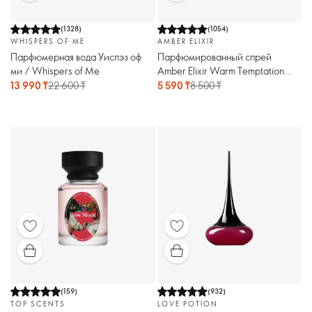
(
1328
)
(
1054
)
WHISPERS OF ME
AMBER ELIXIR
Парфюмерная вода Уиспэз оф
Парфюмированный спрей
ми / Whispers of Me
Amber Elixir Warm Temptation
[Эмбе Иликсе Вом Темптейшн]
13 990 ₸
22 600 ₸
5 590 ₸
8 500 ₸
(
159
)
(
932
)
TOP SCENTS
LOVE POTION