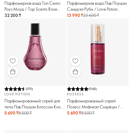
Парфюмерная вода Топ Сентс
Парфюмерная вода Лав Поушэн
Роуз Моуд / Top Scents Rose
Сэншуэл Руби / Love Potion
Mode
Sensual Ruby
32 200 ₸
13 990 ₸
22 600 ₸
(
1111
)
(
1142
)
LOVE POTION
POSSESS
Парфюмированный спрей для
Парфюмированный спрей
тела Лав Поушэн Блоссом Кисс
Позесс Мификал Сидакшн /
/ Love Potion Blossom Kiss
Possess Mythical Seduction
5 690 ₸
8 500 ₸
5 690 ₸
8 500 ₸