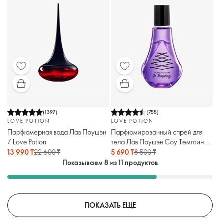
(
1397
)
(
755
)
LOVE POTION
LOVE POTION
Парфюмерная вода Лав Поушэн
Парфюмированный спрей для
/ Love Potion
тела Лав Поушэн Соу Темптин /
Love Potion So Tempting
13 990 ₸
22 600 ₸
5 690 ₸
8 500 ₸
Показываем 8 из 11 продуктов
ПОКАЗАТЬ ЕЩЕ