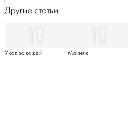
- и те, кого вы любите, - получаете его в достаточном
Другие статьи
количестве.
Уход за кожей
Макияж