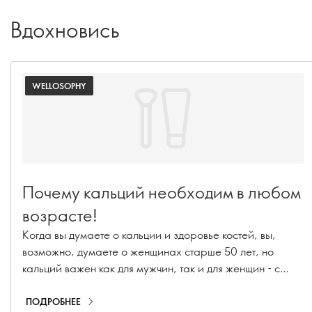
Вдохновись
WELLOSOPHY
Почему кальций необходим в любом
возрасте!
Когда вы думаете о кальции и здоровье костей, вы,
возможно, думаете о женщинах старше 50 лет, но
кальций важен как для мужчин, так и для женщин - с
детства, юности и до зрелого возраста. Узнайте, почему
кальций важен в любом возрасте и как убедиться, что вы
ПОДРОБНЕЕ