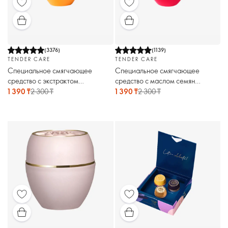
(
3376
)
(
1139
)
TENDER CARE
TENDER CARE
Специальное смягчающее
Специальное смягчающее
средство с экстрактом
средство с маслом семян
мандарина
арбуза. Праздничный выпуск
1 390 ₸
2 300 ₸
1 390 ₸
2 300 ₸