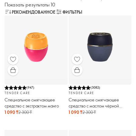
Показать результаты 10
РЕКОМЕНДОВАННОЕ
ФИЛЬТРЫ
(
947
)
(
3082
)
TENDER CARE
TENDER CARE
Специальное смягчающее
Специальное смягчающее
средство с экстрактом манго
средство с маслом чёрной
смородины
1 090 ₸
2 300 ₸
1 090 ₸
2 300 ₸