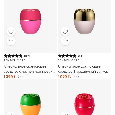
(
4159
)
(
2834
)
TENDER CARE
TENDER CARE
Специальное смягчающее
Специальное смягчающее
средство с маслом малиновых
средство. Праздничный выпуск
семян
1 390 ₸
2 300 ₸
1 090 ₸
2 300 ₸