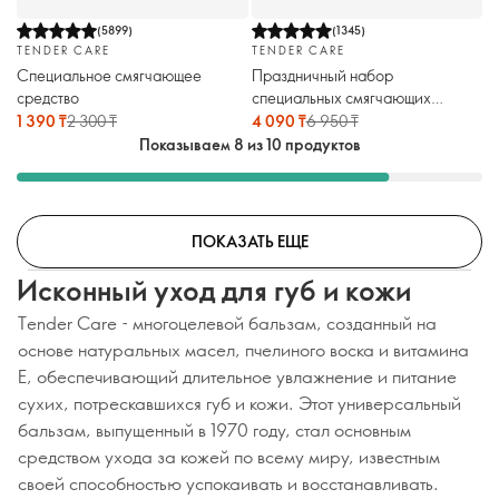
(
5899
)
(
1345
)
TENDER CARE
TENDER CARE
Специальное смягчающее
Праздничный набор
средство
специальных смягчающих
средств
1 390 ₸
2 300 ₸
4 090 ₸
6 950 ₸
Показываем 8 из 10 продуктов
ПОКАЗАТЬ ЕЩЕ
Исконный уход для губ и кожи
Tender Care - многоцелевой бальзам, созданный на
основе натуральных масел, пчелиного воска и витамина
Е, обеспечивающий длительное увлажнение и питание
сухих, потрескавшихся губ и кожи. Этот универсальный
бальзам, выпущенный в 1970 году, стал основным
средством ухода за кожей по всему миру, известным
своей способностью успокаивать и восстанавливать.