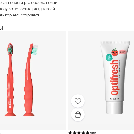
овья полости рта обрела новый
ходу за полостью рта для всей
ить кариес, сохранить
РЫ
)
(
181
)