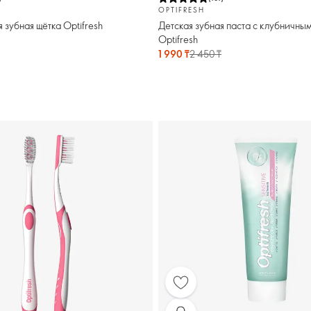
OPTIFRESH
я зубная щётка Optifresh
Детская зубная паста с клубничны
Optifresh
1 990 ₸
2 450 ₸