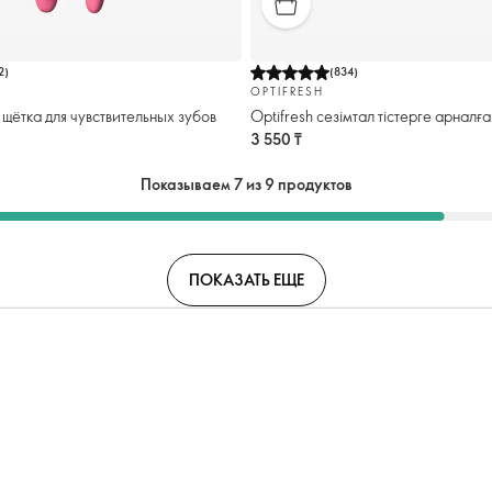
2
)
(
834
)
OPTIFRESH
 щётка для чувствительных зубов
Optifresh сезімтал тістерге арналға
3 550 ₸
Показываем 7 из 9 продуктов
ПОКАЗАТЬ ЕЩЕ