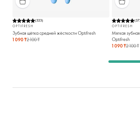
(
323
)
(
37
OPTIFRESH
OPTIFRESH
Зубная щётка средней жёсткости Optifresh
Мягкая зубная
Optifresh
1 090 ₸
2 100 ₸
1 090 ₸
2 100 ₸