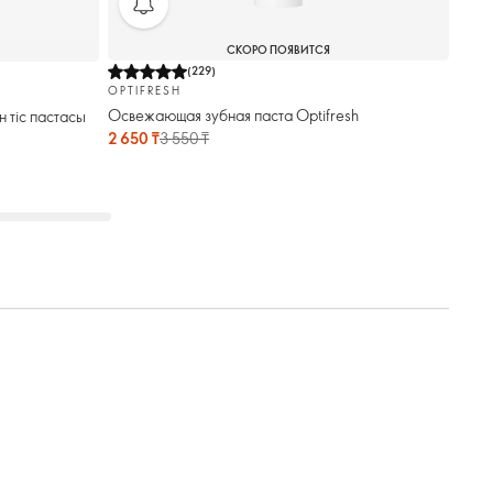
СКОРО ПОЯВИТСЯ
(
229
)
OPTIFRESH
Освежающая зубная паста Optifresh
н тіс пастасы
2 650 ₸
3 550 ₸