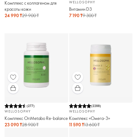
Комплекс с коллагеном для
WELLOSOPHY
красоты кожи
Витамин D3
24 990 ₸
29 900 ₸
7 190 ₸
9 300 ₸
(
277
)
(
2288
)
WELLOSOPHY
WELLOSOPHY
Комплекс OriMetabo Re-balance
Комплекс «Омега-3»
23 090 ₸
28 900 ₸
11 590 ₸
13 600 ₸